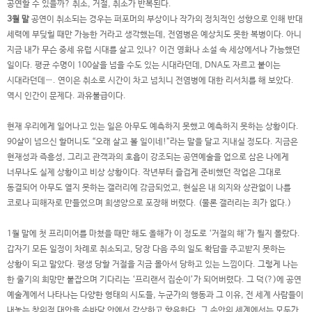
공연할 수 있을까? 취소, 거절, 취소가 반복된다.
3월 말
공연이 취소되는 경우는 퍼포머의 부상이나 작가의 정치적인 성향으로 인해 반대
세력에 부딪힐 때만 가능한 거라고 생각했는데, 전염병은 예상치도 못한 복병이다. 아니
지금 내가 무슨 중세 유럽 시대를 살고 있나? 이건 영화나 소설 속 세상에서나 가능했던
일이다. 평균 수명이 100살을 넘을 수도 있는 시대라던데, DNA도 자르고 붙이는
시대라던데…. 연이은 취소로 시간이 차고 넘치니 전염병에 대한 리서치를 해 보았다.
역시 인간이 문제다. 과유불급이다.
현재 우리에게 일어나고 있는 일은 아무도 예측하지 못했고 예측하지 못하는 상황이다.
90살이 넘으신 할머니도 “오래 살고 볼 일이네!”라는 말을 달고 지내실 정도다. 지금은
현재성과 즉흥성, 그리고 관객과의 호흡이 강조되는 공연예술을 업으로 삼은 나에게
너무나도 실제 상황이고 비상 상황이다. 작년부터 즐겁게 준비했던 작업은 그대로
동결되어 아무도 열지 못하는 갤러리에 감금되었고, 현실은 내 의지와 상관없이 나를
코로나 피해자로 만들었으며 희생양으로 포장해 버렸다. (물론 갤러리는 죄가 없다.)
1월 말에 첫 프리미어를 마쳤을 때만 해도 올해가 이 정도로 ‘거절의 해’가 될지 몰랐다.
갑자기 모든 일정이 차례로 취소되고, 당장 다음 주의 일도 확답을 주고받지 못하는
상황이 되고 말았다. 평생 당할 거절을 지금 몰아서 당하고 있는 느낌이다. 그렇게 나는
한 줄기의 희망만 붙잡으며 기다리는 ‘프리랜서 집순이’가 되어버렸다. 그 덕(?)에 공연
예술계에서 나타나는 다양한 형태의 시도들, 누군가의 행동과 그 이유, 전 세계 사람들이
내놓는 창의적 대안을 손바닥 안에서 감상하고 향유한다. 그 손안의 세계에서는 모두가