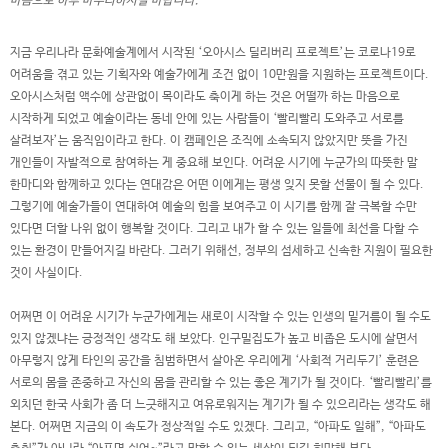
마음으로 하루 마무리하시길 바랍니다.”
지금 우리나라 문화예술계에서 시작된 ‘오아시스 딜리버리 프로젝트’는 코로나19로
어려움을 겪고 있는 기획자와 예술가에게 조건 없이 10만원을 지원하는 프로젝트이다.
오아시스처럼 액수에 상관없이 목이라도 축이게 하는 것은 어떨까 하는 마음으로
시작하게 되었고 예술이라는 동네 안에 있는 사람들이 ‘빨리빨리 도와주고 서로를
살려보자’는 움직임이라고 한다. 이 캠페인은 조직에 소속되지 않았지만 뜻을 가진
개인들이 자발적으로 참여하는 게 중요해 보인다. 어려운 시기에 누군가의 따뜻한 말
한마디와 함께하고 있다는 연대감은 어떤 이에게는 평생 잊지 못할 선물이 될 수 있다.
그렇기에 예술가들이 연대하여 예술의 힘을 보여주고 이 시기를 함께 잘 극복할 수만
있다면 더할 나위 없이 행복할 것이다. 그리고 내가 할 수 있는 일들에 최선을 다할 수
있는 환경이 만들어지길 바란다. 그러기 위해선, 정부의 섬세하고 신속한 지원이 필요한
것이 사실이다.
어쩌면 이 어려운 시기가 누군가에게는 새로이 시작할 수 있는 인생의 밑거름이 될 수도
있지 않겠냐는 긍정적인 생각도 해 보았다. 인구밀집도가 높고 비좁은 도시에 살면서
아무렇지 않게 타인의 공간을 침범하면서 살아온 우리에게 ‘사회적 거리두기’ 훈련은
서로의 몸을 존중하고 자신의 몸을 관리할 수 있는 좋은 계기가 될 것이다. ‘빨리빨리’를
외치던 한국 사회가 좀 더 느긋해지고 여유로워지는 계기가 될 수 있으리라는 생각도 해
본다. 어쩌면 지금의 이 속도가 정상적일 수도 있겠다. 그리고, “아파도 일해”, “아파도