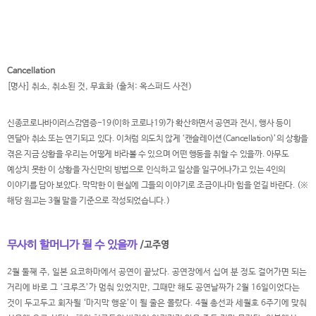
Cancellation
[명사] 취소, 취소된 것, 무효화 (출처: 옥스퍼드 사전)
신종코로나바이러스감염증-19(이하 코로나19)가 확산하면서 공연과 전시, 행사 등이
연달아 취소 또는 연기되고 있다. 이처럼 의도치 않게 ‘캔슬레이션(Cancellation)’의 상황을
겪은 지금 상황을 우리는 어떻게 바라볼 수 있으며 어떤 행동을 취할 수 있을까. 아무도
예상치 못한 이 상황을 자신만의 방법으로 인식하고 일상을 일구어나가고 있는 4인의
이야기를 담아 보았다. 막막한 이 현실에 그들의 이야기로 조금이나마 힘을 얻길 바란다. (※
해당 원고는 3월 말을 기준으로 작성되었습니다.)
무사히 할머니가 될 수 있을까
/고주영
2월 둘째 주, 일본 요코하마에서 공연이 끝났다. 공연장에서 십여 분 정도 걸어가면 되는
거리에 바로 그 ‘크루즈’가 멈춰 있었지만, 그때만 해도 공연날짜가 2월 16일이었다는
것이 두고두고 회자될 ‘마지막 행운’이 될 줄은 몰랐다. 4월 총선과 세월호 6주기에 맞춰