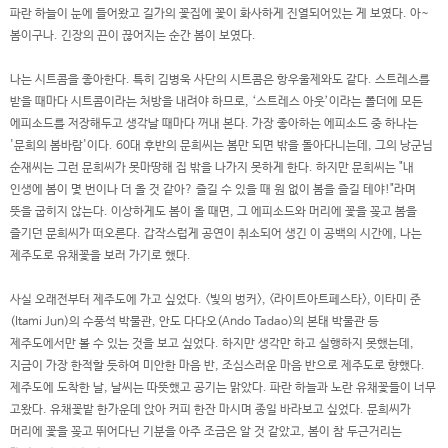
파란 하늘이 눈에 들어왔고 길가의 꽃집에 꽃이 화사하게 진열되어있는 게 보였다. 아~
봄이구나. 긴장의 끈이 끊어지는 순간 봄이 보였다.
나는 시트콤을 좋아한다. 특히 김병욱 사단의 시트콤은 항우울제와도 같다. 스트레스를
받을 때마다 시트콤이라는 처방을 내려야 하므로, ‘스트레스 아웃’이라는 폴더에 모든
에피소드를 저장해두고 생각날 때마다 꺼내 본다. 가장 좋아하는 에피소드 중 하나는
'문희의 봄바람'이다. 60대 후반의 문희씨는 봄만 되면 밖을 돌아다니는데, 그의 낭군님
순재씨는 그런 문희씨가 못마땅해 집 밖을 나가지 못하게 한다. 하지만 문희씨는 "내
인생에 봄이 몇 번이나 더 올 것 같아? 즐길 수 있을 때 원 없이 봄을 즐길 테야!"라며
뜻을 굽히지 않는다. 이상하게도 봄이 올 때면, 그 에피소드와 머리에 꽃을 꽂고 봄을
즐기던 문희씨가 떠오른다. 갑작스럽게 공연이 취소되어 생긴 이 공백의 시간에, 나는
제주도로 유채꽃을 보러 가기로 했다.
사실 오래전부터 제주도에 가고 싶었다. <빛의 벙커>, <라이트아트페스타>, 이타미 준
(Itami Jun)의 수풍석 박물관, 안도 다다오(Ando Tadao)의 본태 박물관 등
제주도에서만 볼 수 있는 것을 보고 싶었다. 하지만 생각만 하고 실행하지 못했는데,
지금이 가장 한적할 듯하여 미안한 마음 반, 조심스러운 마음 반으로 제주도로 향했다.
제주도에 도착한 날, 날씨는 따뜻했고 공기는 맑았다. 파란 하늘과 노란 유채꽃들이 너무
고왔다. 유채꽃밭 한가운데 앉아 커피 한잔 마시며 종일 바라보고 싶었다. 문희씨가
머리에 꽃을 꽂고 뛰어다닌 기분을 아주 조금은 알 것 같았고, 봄이 참 두근거리는