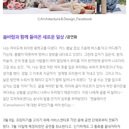
ⓒArchitecture&Design_Facebook
봄바람과 함께 들여온 새로운 일상
/공연화
나는 여의도에 위치한 중학교를 다녔다. 어느 봄날 점심 즈음에 버스를 타고 어디론가
가는데, 봄볕이 따뜻하여 멍하니 창밖을 내다보고 있었다. 그런데 갑자기 검은색, 흰색,
하늘색, 곤색 옷을 입은 사람들이 여러 빌딩에서 무리를 지어 한꺼번에 쏟아져 나오더라.
그걸 보는 순간, “아, 나는 평생 저런 색의 옷을 입은 무리에는 속하지 못하겠구나”라는
생각을 했다. 정말 그 이후로 지금까지 ‘생계형 프리랜서’로 지내고 있다. 그리고 어느
날은 방안에 누워서 멍 때리다 갑자기 벌떡 일어나서 외쳤다. “난 글 쓰는 것을 업으로
삼지는 않을 거야!”라고. 글을 써야만 할 때, 머리에 글이 떠오르지 않아서 하얀 종이만을
쳐다보는 상황을 상상하니 너무나 두려웠기 때문이었다. 이런 나에게 글을 써 달라니…
일단 끄적여보겠다는 승낙의 말을 던지자 임무를 부여받았다. ‘캔슬레이션
(Cancellation)’에 대한 무엇인가를 써야 한다는….
3월 8일, 프린터기를 고치기 위해 서비스센터로 가던 중에 공연 단체로부터 전화가
왔다. 3월 16일에 예정되었던 공연을 취소한다고. 신기하게도 그 통화를 끝내자마자