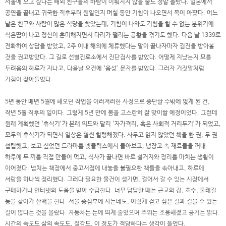
서울에 오고 싶다는 해외 친구들의 바람이 이뤄지지 않을 줄도 정말 몰랐다. 일본에서
공연을 끝내고 귀국한 직후부터 웬일인지 며칠 동안 기침이 나오면서 목이 아팠다. 어느
날은 친구와 사람이 많은 식당을 찾았는데, 기침이 나와도 기침을 할 수 없는 분위기에
식은땀이 나고 정신이 혼미해지면서 다리가 떨리는 공황을 겪기도 했다. 다음 날 1339로
전화하여 상담을 받았고, 2주 이내 해외에 체류했다는 말이 끝나자마자 검진을 받아볼
것을 권고받았다. 그 길로 선별진료소에서 진단검사를 받았다. 어떻게 지났는지 모를
두려움의 하루가 지나고, 다음날 오전에 ‘음성’ 문자를 받았다. 그러자 거짓말처럼
기침이 잦아들었다.
5년 동안 매년 5월에 해오던 작업을 이러저러한 사정으로 중단할 수밖에 없게 된 건,
작년 5월 직후의 일이다. 그렇게 5년 만에 봄을 고스란히 잘 맞이할 예정이었다. 그런데
원래 계획했던 ‘휴식기’가 본래 의도와 달리 ‘자가격리, 혹은 사회적 거리두기’가 되었고,
모두의 휴식기가 되면서 일상은 훨씬 헐렁해졌다. 사두고 읽지 않았던 책을 한 권, 두 권
섭렵했고, 보고 싶었던 드라마를 넷플릭스에서 몰아보고, 냉장고 속 재료들을 꺼내
하루에 두 끼를 직접 만들어 먹고, 식사가 끝나면 바로 설거지와 정리를 마치는 생활이
이어졌다. 넘치는 책장에서 중고서점에 내놓을 불필요한 책들을 솎아내고, 하루에
서랍을 하나씩 정리했다. 그러다 필요한 물건이 생기면, 걸어서 갈 수 있는 시장에서
구매하거나 인터넷의 도움을 받아 수급한다. 너무 답답할 때는 근교의 강, 호수, 둘레길
등을 찾아가 산책을 한다. 서울 중심부에 사는데도, 이렇게 걷고 싶은 길과 걸을 수 있는
길이 많다는 것을 몰랐다. 자동차는 눈에 띄게 줄었으며 주위는 조용해졌고 공기는 맑다.
시간의 속도도 삶의 속도도, 질감도, 이 정도가 적당하다는 생각이 들었다.