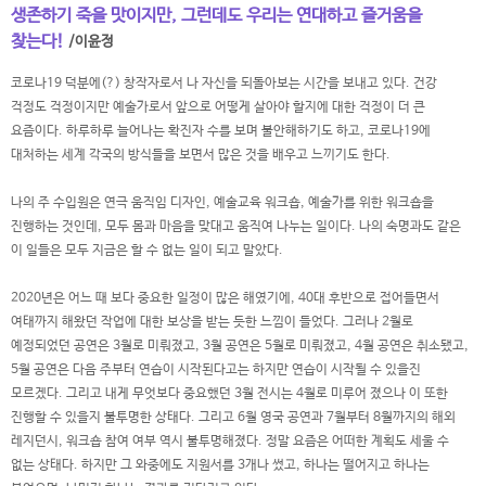
생존하기 죽을 맛이지만, 그런데도 우리는 연대하고 즐거움을
찾는다!
/이윤정
코로나19 덕분에(?) 창작자로서 나 자신을 되돌아보는 시간을 보내고 있다. 건강
걱정도 걱정이지만 예술가로서 앞으로 어떻게 살아야 할지에 대한 걱정이 더 큰
요즘이다. 하루하루 늘어나는 확진자 수를 보며 불안해하기도 하고, 코로나19에
대처하는 세계 각국의 방식들을 보면서 많은 것을 배우고 느끼기도 한다.
나의 주 수입원은 연극 움직임 디자인, 예술교육 워크숍, 예술가를 위한 워크숍을
진행하는 것인데, 모두 몸과 마음을 맞대고 움직여 나누는 일이다. 나의 숙명과도 같은
이 일들은 모두 지금은 할 수 없는 일이 되고 말았다.
2020년은 어느 때 보다 중요한 일정이 많은 해였기에, 40대 후반으로 접어들면서
여태까지 해왔던 작업에 대한 보상을 받는 듯한 느낌이 들었다. 그러나 2월로
예정되었던 공연은 3월로 미뤄졌고, 3월 공연은 5월로 미뤄졌고, 4월 공연은 취소됐고,
5월 공연은 다음 주부터 연습이 시작된다고는 하지만 연습이 시작될 수 있을진
모르겠다. 그리고 내게 무엇보다 중요했던 3월 전시는 4월로 미루어 졌으나 이 또한
진행할 수 있을지 불투명한 상태다. 그리고 6월 영국 공연과 7월부터 8월까지의 해외
레지던시, 워크숍 참여 여부 역시 불투명해졌다. 정말 요즘은 어떠한 계획도 세울 수
없는 상태다. 하지만 그 와중에도 지원서를 3개나 썼고, 하나는 떨어지고 하나는