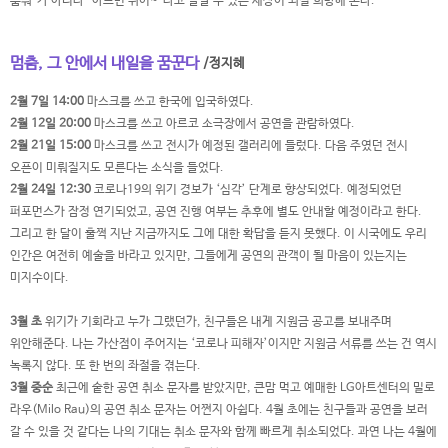
춤춰”가 아니라 “아프면 쉬어~”라고 말할 수 있는 세상이 되길 희망해 본다.
멈춤, 그 안에서 내일을 꿈꾼다
/정지혜
2월 7일 14:00
마스크를 쓰고 한국에 입국하였다.
2월 12일 20:00
마스크를 쓰고 아르코 소극장에서 공연을 관람하였다.
2월 21일 15:00
마스크를 쓰고 전시가 예정된 갤러리에 들렀다. 다음 주였던 전시
오픈이 미뤄질지도 모른다는 소식을 들었다.
2월 24일 12:30
코로나19의 위기 경보가 ‘심각’ 단계로 향상되었다. 예정되었던
퍼포먼스가 잠정 연기되었고, 공연 진행 여부는 추후에 별도 안내할 예정이라고 한다.
그리고 한 달이 훌쩍 지난 지금까지도 그에 대한 확답을 듣지 못했다. 이 시국에도 우리
인간은 여전히 예술을 바라고 있지만, 그들에게 공연의 관객이 될 마음이 있는지는
미지수이다.
3월 초
위기가 기회라고 누가 그랬던가, 친구들은 내게 지원금 공고를 보내주며
위안해준다. 나는 가산점이 주어지는 ‘코로나 피해자’이지만 지원금 서류를 쓰는 건 역시
녹록지 않다. 또 한 번의 좌절을 겪는다.
3월 중순
최근에 숱한 공연 취소 문자를 받았지만, 큰맘 먹고 예매한 LG아트센터의 밀로
라우(Milo Rau)의 공연 취소 문자는 어쩐지 아쉽다. 4월 초에는 친구들과 공연을 보러
갈 수 있을 것 같다는 나의 기대는 취소 문자와 함께 빠르게 취소되었다. 과연 나는 4월에