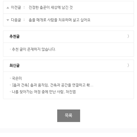
이전글 :
진정한 춤꾼이 세상에 남긴 것
다음글 :
춤을 매개로 사람을 치유하며 살고 싶어요
추천글
>
·
추천 글이 존재하지 않습니다.
최신글
>
·
국은미
·
[춤과 건축] 춤과 움직임, 건축과 공간을 연결하고 확...
·
나를 찾아가는 여정 중에 만난 사람, 차진엽
목록