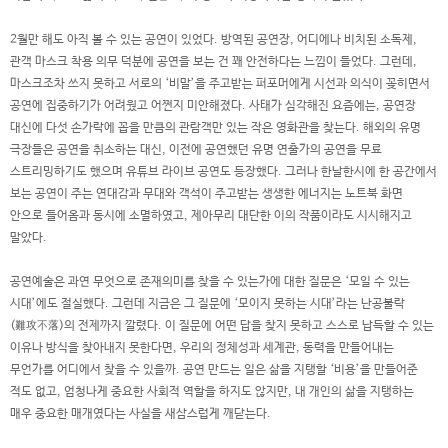
2월만 해도 아직 볼 수 있는 공연이 있었다. 방역된 공연장, 어디에나 비치된 소독제,
관객 마스크 착용 의무 덕분에 공연을 보는 건 꽤 안전하다는 느낌이 들었다. 그런데,
마스크조차 쓰지 못하고 서로의 ‘비말’을 주고받는 퍼포머에게 시선과 의식이 꽂히면서
공연에 집중하기가 어려웠고 어쩐지 미안해졌다. 사태가 심각해진 요즘에는, 공연장
대신에 다섯 손가락에 꼽을 만큼의 관람객만 있는 작은 영화관을 찾는다. 해외의 유명
극장들은 공연을 취소하는 대신, 이전에 공연했던 유명 연출가의 공연을 무료
스트리밍하기도 했으며 유튜브 라이브 공연도 등장했다. 그러나 한날한시에 한 공간에서
보는 공연이 주는 연대감과 무대와 객석이 주고받는 생생한 에너지는 노트북 화면
안으로 들어옴과 동시에 소멸하였고, 제아무리 대단한 이의 작품이라도 시시해지고
말았다.
공연예술은 과연 무엇으로 존재의미를 찾을 수 있는가에 대한 질문은 ‘모일 수 있는
시대’에도 절실했다. 그런데 지금은 그 질문에 ‘모이지 못하는 시대’라는 난공불락
(難攻不落)의 전제까지 깔렸다. 이 질문에 어떤 답을 찾지 못하고 스스로 납득할 수 있는
이유나 방식을 찾아내지 못한다면, 우리의 정체성과 세계관, 동력을 만들어내는
무언가를 어디에서 찾을 수 있을까. 공연 만드는 일은 삶을 지탱할 ‘비용’을 만들어준
적도 없고, 엄청나게 중요한 사회적 역할을 하지도 않지만, 내 개인의 삶을 지탱하는
매우 중요한 매개였다는 사실을 새삼스럽게 깨닫는다.